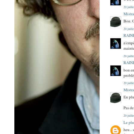
20 juill
Mistra
Bon. O
20 juill
RAINE
n'empê
mainte
20 juill
RAINE
bon en
problè
20 juill
Mistra
En plu
Pas de
20 juill
Le plu
heu...