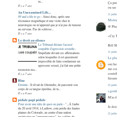
m...
Ça pre
Il y a 7 ans
ou un 
An Unexamined Life...
21 juill
49 and a life to go
-
Ainsi donc, après une
Mistra
résonance magnétique et une visite chez le
neurologue on m'apprend que je n'ai pas de tumeur
@ Plu
au cerveau. Pas de sclérose...
Il y a 7 ans
«Cry '
Le droit au silence
Le Tribunal déclare l'accusé
Bill S
coupable d'agression sexuelle
-
21 juill
Stupéfaite devant ces affirmations
selon lesquelles il est quasiment
Le plu
impossible de faire condamner un
oui he
agresseur sexuel, j'ai fait une petite
me com
recension ma...
contri
Il y a 7 ans
faisan
Blue
Etreinte
-
Il rêvait de l'étreindre, de parcourir son
22 juill
corps de sa langue éperdue, de la...
s.gor
Il y a 8 ans
M'as ê
pédale papi pédale
Pour avoir une idée de quoi on parle
-
"...À l'aube
Je doi
du 20 avril 1914, à Ludlow, coin perdu des hautes
plaines du Colorado, au centre d'une nation
22 juill
américaine en "apparent repos", les soldats de ...