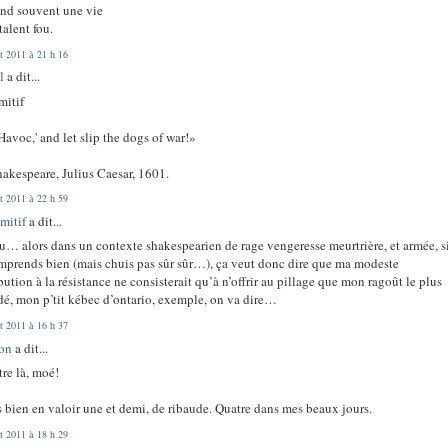
nd souvent une vie
talent fou.
et 2011 à 21 h 16
l
a dit...
mitif
Havoc,' and let slip the dogs of war!»
hakespeare, Julius Caesar, 1601.
et 2011 à 22 h 59
mitif
a dit...
u… alors dans un contexte shakespearien de rage vengeresse meurtrière, et armée, si
prends bien (mais chuis pas sûr sûr…), ça veut donc dire que ma modeste
bution à la résistance ne consisterait qu’à n’offrir au pillage que mon ragoût le plus
dé, mon p’tit kébec d’ontario, exemple, on va dire…
et 2011 à 16 h 37
don
a dit...
tre là, moé!
s bien en valoir une et demi, de ribaude. Quatre dans mes beaux jours.
et 2011 à 18 h 29