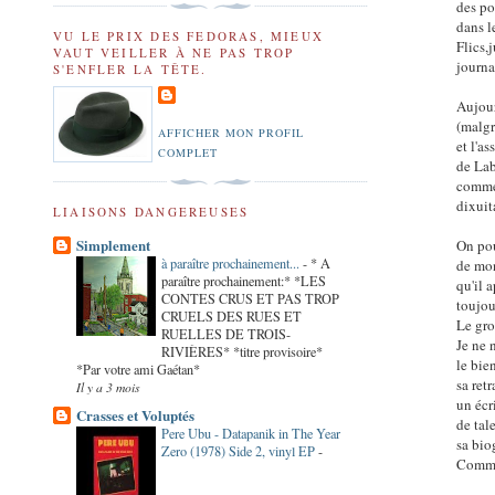
des po
dans l
VU LE PRIX DES FEDORAS, MIEUX
Flics,
VAUT VEILLER À NE PAS TROP
journa
S'ENFLER LA TÊTE.
Aujour
(malgr
AFFICHER MON PROFIL
et l'a
COMPLET
de Lab
comme 
dixuit
LIAISONS DANGEREUSES
Simplement
On pou
à paraître prochainement...
-
* A
de mon
paraître prochainement:* *LES
qu'il 
CONTES CRUS ET PAS TROP
toujo
CRUELS DES RUES ET
Le gro
RUELLES DE TROIS-
Je ne 
RIVIÈRES* *titre provisoire*
le bie
*Par votre ami Gaétan*
sa retr
Il y a 3 mois
un écr
Crasses et Voluptés
de tal
Pere Ubu - Datapanik in The Year
sa bio
Zero (1978) Side 2, vinyl EP
-
Comme