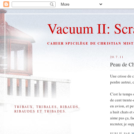
Vacuum II: Sc
CAHIER SPICILÈGE DE CHRISTIAN MIST
20.7.11
Peau de Ch
Une crisse de 
perdre autrui, 
C'est le temps 
de cent trente-
en avion, et pe
TRIBAUX, TRIBALES, RIBAUDS,
RIBAUDES ET TRIBADES.
a huit chats et
aime pas ça, f
recruter, je su
PUBLIÉ PAR
M