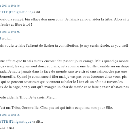
et 2011 à 19 h 46
TTE (l'énigmatique)
a dit...
s toujours enragé, bin efface don mon com ! Je faisais ça pour aider la tribu. Alors si t
'enlever, libre à toi !
et 2011 à 19 h 56
l
a dit...
vais voulu te faire l'affront de flusher ta contribution, je m'y serais résolu, as you well
tre affaire que tu sais mieux encore: chu pas toujours enragé. Mais quand ça monte
ça vient, les signes sont doux et clairs, nets comme une feuille d'érable sur un drap
ada. Je saute jamais dans la face du monde sans avertir et sans raison, chu pas une
Gornouille. Quand je commence à filer mal, je vas pas vous écoeurer chez vous, pis
 qui se pensent smattes et qui viennent achaler le Lion ek un bâton à travers les
ux de la cage, ben y ont qu'à manger un char de marde et se faire panser, n'est-ce pa
oulu aider la Tribu. Je te crois. Merci.
'est ma Tribu, Gornouille. C'est pas toi qui initie ce qui est bon pour Elle.
et 2011 à 20 h 08
TTE (l'énigmatique)
a dit...
noté, 10/4