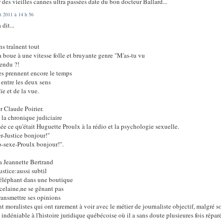
r des vieilles cannes ultra passées date du bon docteur Ballard...
et 2011 à 14 h 56
 dit...
ns traînent tout
a boue à une vitesse folle et bruyante genre "M'as-tu vu
endu ?!
es prennent encore le temps
e entre les deux sens
uïe et de la vue.
r Claude Poirier.
 à la chronique judiciaire
sée ce qu'était Huguette Proulx à la rédio et la psychologie sexuelle.
er-Justice bonjour!"
-sexe-Proulx bonjour!".
 la Jeannette Bertrand
justice:aussi subtil
éléphant dans une boutique
celaine,ne se gênant pas
ransmettre ses opinions
t moralistes qui ont rarement à voir avec le métier de journaliste objectif, malgré s
 indéniable à l'histoire juridique québécoise où il a sans doute plusieures fois répar