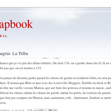
rapbook
RAL.
agrin: La Tribu
chance que je vis pas des dîmes tribales. On était 134, on a perdu Anne des O, là on 
ché pas qui, on est rendus à 132.
où jamais de déserter, paske quand les chiens de guerre reviendront rôder, on sera pa
deux. Il restera que Blue et moi avec des Louisville Sluggers, Terrible en truck et 
ut-être ma vieille voisine Marion, qui sait faire des potions et m'aime en masse, sauf
 déteste les chiens, même les chiens de guerre, même les petits, les toutous de guerre,
aque faut pas compter sur Marion, mais autrement, euh... Autrement, faudrait se mettr
ppose.
ISTRAL
À
19 H 08