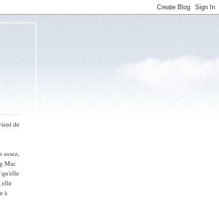
vient de
s assez,
Big Mac
 qu'elle
 elle
e à