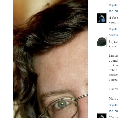
20 juill
RAINE
si t'e
veux m
20 juill
Mistra
Si j'a
know.
Une au
quand 
du Can
bête, 
ceuzes
barrea
T'as v
Mais c
20 juill
RAINE
C'est 