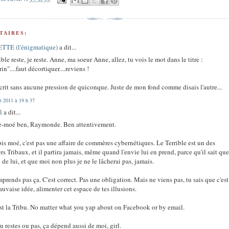
TAIRES:
TTE (l'énigmatique)
a dit...
rible reste, je reste. Anne, ma soeur Anne, allez, tu vois le mot dans le titre :
in"....faut décortiquer....reviens !
crit sans aucune pression de quiconque. Juste de mon fond comme disais l'autre...
et 2011 à 19 h 37
l
a dit...
e-moé ben, Raymonde. Ben attentivement.
is moé, c'est pas une affaire de commères cybernétiques. Le Terrible est un des
rs Tribaux, et il partira jamais, même quand l'envie lui en prend, parce qu'il sait que 
 de lui, et que moi non plus je ne le lâcherai pas, jamais.
prends pas ça. C'est correct. Pas une obligation. Mais ne viens pas, tu sais que c'est
uvaise idée, alimenter cet espace de tes illusions.
'est la Tribu. No matter what you yap about on Facebook or by email.
 tu restes ou pas, ça dépend aussi de moi, girl.