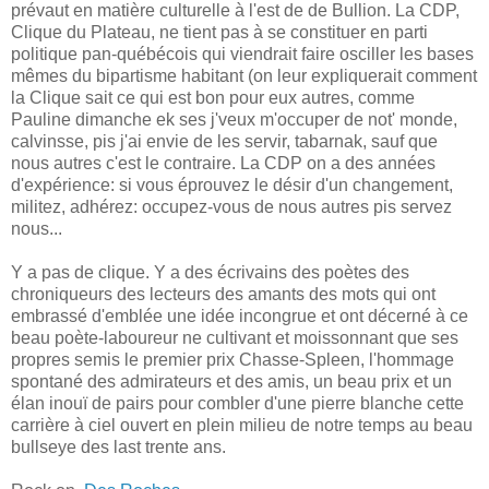
prévaut en matière culturelle à l'est de de Bullion. La CDP,
Clique du Plateau, ne tient pas à se constituer en parti
politique pan-québécois qui viendrait faire osciller les bases
mêmes du bipartisme habitant (on leur expliquerait comment
la Clique sait ce qui est bon pour eux autres, comme
Pauline dimanche ek ses j'veux m'occuper de not' monde,
calvinsse, pis j'ai envie de les servir, tabarnak, sauf que
nous autres c'est le contraire. La CDP on a des années
d'expérience: si vous éprouvez le désir d'un changement,
militez, adhérez: occupez-vous de nous autres pis servez
nous...
Y a pas de clique. Y a des écrivains des poètes des
chroniqueurs des lecteurs des amants des mots qui ont
embrassé d'emblée une idée incongrue et ont décerné à ce
beau poète-laboureur ne cultivant et moissonnant que ses
propres semis le premier prix Chasse-Spleen, l'hommage
spontané des admirateurs et des amis, un beau prix et un
élan inouï de pairs pour combler d'une pierre blanche cette
carrière à ciel ouvert en plein milieu de notre temps au beau
bullseye des last trente ans.