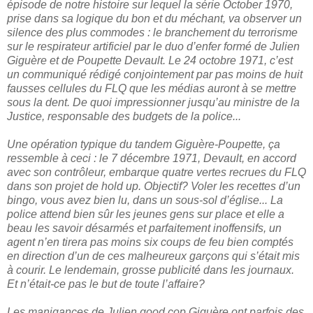
épisode de notre histoire sur lequel la série October 1970,
prise dans sa logique du bon et du méchant, va observer un
silence des plus commodes : le branchement du terrorisme
sur le respirateur artificiel par le duo d’enfer formé de Julien
Giguère et de Poupette Devault. Le 24 octobre 1971, c’est
un communiqué rédigé conjointement par pas moins de huit
fausses cellules du FLQ que les médias auront à se mettre
sous la dent. De quoi impressionner jusqu’au ministre de la
Justice, responsable des budgets de la police...
Une opération typique du tandem Giguère-Poupette, ça
ressemble à ceci : le 7 décembre 1971, Devault, en accord
avec son contrôleur, embarque quatre vertes recrues du FLQ
dans son projet de hold up. Objectif? Voler les recettes d’un
bingo, vous avez bien lu, dans un sous-sol d’église... La
police attend bien sûr les jeunes gens sur place et elle a
beau les savoir désarmés et parfaitement inoffensifs, un
agent n’en tirera pas moins six coups de feu bien comptés
en direction d’un de ces malheureux garçons qui s’était mis
à courir. Le lendemain, grosse publicité dans les journaux.
Et n’était-ce pas le but de toute l’affaire?
Les manigances de Julien good cop Giguère ont parfois des