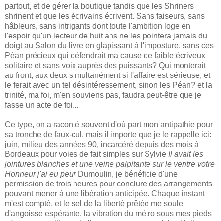
partout, et de gérer la boutique tandis que les Shriners
shrinent et que les écrivains écrivent. Sans faiseurs, sans
hâbleurs, sans intrigants dont toute l'ambition loge en
l'espoir qu'un lecteur de huit ans ne les pointera jamais du
doigt au Salon du livre en glapissant à l'imposture, sans ces
Péan précieux qui défendrait ma cause de faible écriveux
solitaire et sans voix auprès des puissants? Qui monterait
au front, aux deux simultanément si l'affaire est sérieuse, et
le ferait avec un tel désintéressement, sinon les Péan? et la
trinité, ma foi, m'en souviens pas, faudra peut-être que je
fasse un acte de foi...
Ce type, on a raconté souvent d'où part mon antipathie pour
sa tronche de faux-cul, mais il importe que je le rappelle ici:
juin, milieu des années 90, incarcéré depuis des mois à
Bordeaux pour voies de fait simples sur Sylvie
Il avait les
jointures blanches et une veine palpitante sur le ventre votre
Honneur j'ai eu peur
Dumoulin, je bénéficie d'une
permission de trois heures pour conclure des arrangements
pouvant mener à une libération anticipée. Chaque instant
m'est compté, et le sel de la liberté prêtée me soule
d'angoisse espérante, la vibration du métro sous mes pieds