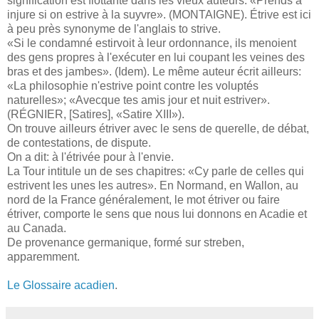
signification est flottante dans les vieux auteurs: «Prends à
injure si on estrive à la suyvre». (MONTAIGNE). Étrive est ici
à peu près synonyme de l'anglais to strive.
«Si le condamné estirvoit à leur ordonnance, ils menoient
des gens propres à l'exécuter en lui coupant les veines des
bras et des jambes». (Idem). Le même auteur écrit ailleurs:
«La philosophie n'estrive point contre les voluptés
naturelles»; «Avecque tes amis jour et nuit estriver».
(RÉGNIER, [Satires], «Satire XIII»).
On trouve ailleurs étriver avec le sens de querelle, de débat,
de contestations, de dispute.
On a dit: à l'étrivée pour à l'envie.
La Tour intitule un de ses chapitres: «Cy parle de celles qui
estrivent les unes les autres». En Normand, en Wallon, au
nord de la France généralement, le mot étriver ou faire
étriver, comporte le sens que nous lui donnons en Acadie et
au Canada.
De provenance germanique, formé sur streben,
apparemment.
Le Glossaire acadien
.