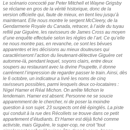
Le scénario concocté par Peter Mitchell et Wayne Grigsby
se réclame en gros de la vérité historique, donc de la
version officielle qui, faute de mieux, en tient lieu jusqu’à
maintenant. Elle nous montre le sergent McCleery, de la
Gendarmerie Royale du Canada, retracer, à l’aide du tuyau
refilé par Giguère, les ravisseurs de James Cross au moyen
d’une enquête effectuée selon les règles de l’art. Ce qu’elle
ne nous montre pas, en revanche, ce sont les bévues
apparentes et les décisions au mieux douteuses qui
caractériseront l’action du lieutenant-détective Giguère cet
automne-là, pendant lequel, soyons clairs, entre deux
soupers au restaurant avec la divine Poupette, il donne
carrément l’impression de regarder passer le train. Ainsi, dès
le 6 octobre, un indicateur a livré les noms de cinq
ravisseurs possibles, parmi lesquels deux co-locataires :
Nigel Hamer et Réal Michon. On arrête Michon le
lendemain. Hamer est absent. Personne ne se soucie
apparemment de le chercher, ni de poser la moindre
question à son sujet. 23 suspects ont été épinglés. La piste
qui conduit à la rue des Récollets se trouve dans ce petit
appartement d’étudiants. Et Hamer est déjà fiché comme
activiste, mais Giguère, le super-cop, ne croit “tout