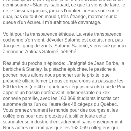
demi-sourire «Stanley, salopard, ce que tu viens de faire, je
ne te laisserai jamais, jamais l'oublier...» Suis sorti sur le
quai, pas du tout en maudit, très étrange, marcher sur la
queue d'un écureuil m'aurait troublé davantage.
Voilà pour la transparence éthique. La vraie transparence
cochonne s'en vient, dévoiler Salomé est exquis, non, pas
Jacques, gang de zoufs, Salomé Salomé, viens sué genoux
à mononc' Antipas Salomé, héhéhé...
Résumé du prochain épisode: L'intégrité de Jean Barbe, la
barbiche à Stanley, la pistache épluchée, le pastiche à
pocher; nous allons nous pencher sur le prix tel que
présenté officiellement, nous comparerons au passage les
800 lecteurs (de 40 et quelques cégeps inscrits) que le Prix
appelle un bassin dorénavant indispensable ou kek
connerie pareille, avec les 163 869 étudiants inscrits cet
automne dans l'un ou l'autre des 48 cégeps du Québec.
Vous prenez vraiment le monde pour des courges et les
collégiens pour des prétextes à justifier toute cette
scandaleuse industrie d'encadrement sans enseignement.
Nous autres on croit pas que les 163 069 collégiens qui