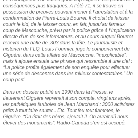
conséquences plus tragiques. À l’été 71, il se trouve en
possession de preuves pouvant mener à l’arrestation et à la
condamnation de Pierre-Louis Bourret. Il choisit de laisser
courir le kid, de le laisser courir, en fait, jusqu’au fameux
coup de Mascouche, prévu par la police grâce à l’implication
directe d’un de ses informateurs, et au cours duquel Bourret
recevra une balle de .303 dans la tête. Le journaliste et
historien du FLQ, Louis Fournier, juge le comportement de
Giguère, dans cette affaire de Mascouche, “inexplicable”,
mais il ajoute ensuite une phrase qui ressemble à une clef :
“La police profite également de son enquête pour effectuer
une série de descentes dans les milieux contestataires.” Un
coup parti...
Dans un dossier publié en 1990 dans la Presse, le
lieutenant Giguère reprenait à son compte, vingt ans après,
les pathétiques fariboles de Jean Marchand : 3000 activistes
prêts à tout faire sauter... Etc. Tout feu tout flammes, le
Giguère. “On était des héros, ajoutait-il. On aurait dû nous
élever des monuments”. Radio-Canada s’en est occupé.