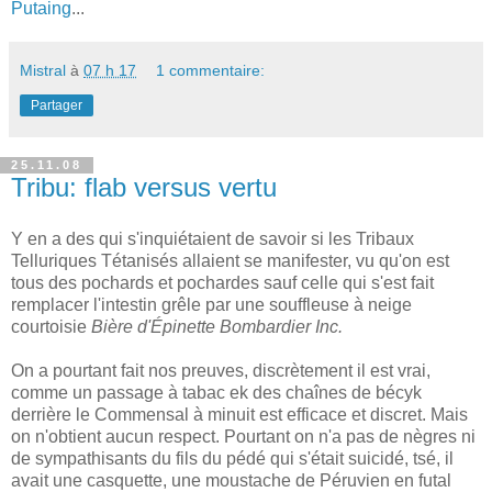
Putaing
...
Mistral
à
07 h 17
1 commentaire:
Partager
25.11.08
Tribu: flab versus vertu
Y en a des qui s'inquiétaient de savoir si les Tribaux
Telluriques Tétanisés allaient se manifester, vu qu'on est
tous des pochards et pochardes sauf celle qui s'est fait
remplacer l'intestin grêle par une souffleuse à neige
courtoisie
Bière d'Épinette Bombardier Inc.
On a pourtant fait nos preuves, discrètement il est vrai,
comme un passage à tabac ek des chaînes de bécyk
derrière le Commensal à minuit est efficace et discret. Mais
on n'obtient aucun respect. Pourtant on n'a pas de nègres ni
de sympathisants du fils du pédé qui s'était suicidé, tsé, il
avait une casquette, une moustache de Péruvien en futal