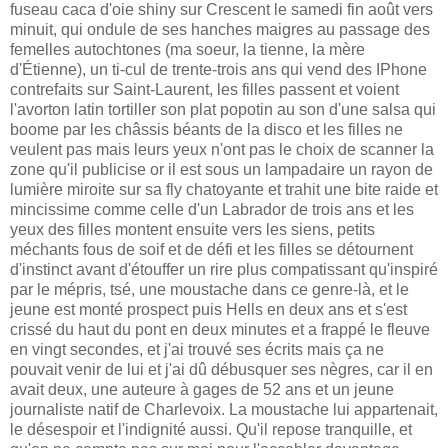
fuseau caca d'oie shiny sur Crescent le samedi fin août vers
minuit, qui ondule de ses hanches maigres au passage des
femelles autochtones (ma soeur, la tienne, la mère
d'Étienne), un ti-cul de trente-trois ans qui vend des IPhone
contrefaits sur Saint-Laurent, les filles passent et voient
l'avorton latin tortiller son plat popotin au son d'une salsa qui
boome par les châssis béants de la disco et les filles ne
veulent pas mais leurs yeux n'ont pas le choix de scanner la
zone qu'il publicise or il est sous un lampadaire un rayon de
lumière miroite sur sa fly chatoyante et trahit une bite raide et
mincissime comme celle d'un Labrador de trois ans et les
yeux des filles montent ensuite vers les siens, petits
méchants fous de soif et de défi et les filles se détournent
d'instinct avant d'étouffer un rire plus compatissant qu'inspiré
par le mépris, tsé, une moustache dans ce genre-là, et le
jeune est monté prospect puis Hells en deux ans et s'est
crissé du haut du pont en deux minutes et a frappé le fleuve
en vingt secondes, et j'ai trouvé ses écrits mais ça ne
pouvait venir de lui et j'ai dû débusquer ses nègres, car il en
avait deux, une auteure à gages de 52 ans et un jeune
journaliste natif de Charlevoix. La moustache lui appartenait,
le désespoir et l'indignité aussi. Qu'il repose tranquille, et