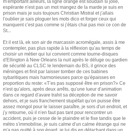
m'emportant ailleurs, la ligne orange est soudain si jolie,
espérante n'est pas un mot mangez de la marde je suis en
prison mais je suis toujours Christian Mistral et j'allais
l'oublier je sais ploguer les mots dico et forger ceux qui
manquent c'est pas comme si j'étais chai pas moi ce con de
St...
Et il est là, ek son air de marcassin acromégale, assis à me
contempler, pas plus rapide à la réflexion qu'au temps de
choisir un métier qui lui convient comme tourne-disques
d'Ellington à New Orleans la nuit après le déluge ou gardien
de sécurité au CLSC le lendemain du BS, il grince des
méninges et finit par laisser tomber de ces babines
sybaritiques mais harmonieuses parce qu'épaisses en
proportion du reste: «T'es pas supposé être en prison?» Ce
n'est qu'alors, après deux arrêts, qu'une lueur d'animation
dans ce regard d'avare trahit sa déception de me savoir
dehors, et je suis franchement stupéfait qu'on puisse être
assez mongol pour le laisser paraître, je sors d'un endroit, et
j'y retourne, où il n'en faut pas tant pour rencontrer un
accident, puis je cesse de le plaindre et le fixe tandis que le
métro s'immobilise, je suis calme d'un calme étrange qui ne
m'a pas quitté à son égard, je lui dis en détachant dans un