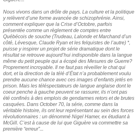
Nous vivons dans un drôle de pays. La culture et la politique
y relèvent d’une forme avancée de schizophrénie. Ainsi,
comment expliquer que la Crise d’Octobre, parfois
présentée comme un règlement de comptes entre
Québécois de souche (Trudeau, Lalonde et Marchand d’un
côté, Lévesque, Claude Ryan et les felquistes de l’autre) *,
puisse y inspirer un projet de série dramatique dont le
résultat se retrouve aujourd’hui indisponible dans la langue
même du petit peuple qui a écopé des Mesures de Guerre?
Proprement incroyable. Il ne faut pas réveiller le chat qui
dort, et la direction de la télé d’État n’a probablement voulu
prendre aucune chance avec ces images d’enfants jetés en
prison. Mais les téléspectateurs de langue anglaise dont le
coeur penche à gauche peuvent se rassurer, ils n’ont pas
été confinés à des emplois de gendarmes retors et de brutes
casquées. Dans October 70, la série, comme dans la
véritable histoire, ils ont leur représentant au sein des forces
révolutionnaires : un dénommé Nigel Hamer, ex étudiant à
McGill. C’est à cause de lui que Giguère va commettre sa
première “erreur”...