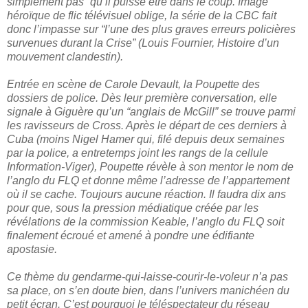
simplement pas” qu’il puisse être dans le coup. Image
héroïque de flic télévisuel oblige, la série de la CBC fait
donc l’impasse sur “l’une des plus graves erreurs policières
survenues durant la Crise” (Louis Fournier, Histoire d’un
mouvement clandestin).
Entrée en scène de Carole Devault, la Poupette des
dossiers de police. Dès leur première conversation, elle
signale à Giguère qu’un “anglais de McGill” se trouve parmi
les ravisseurs de Cross. Après le départ de ces derniers à
Cuba (moins Nigel Hamer qui, filé depuis deux semaines
par la police, a entretemps joint les rangs de la cellule
Information-Viger), Poupette révèle à son mentor le nom de
l’anglo du FLQ et donne même l’adresse de l’appartement
où il se cache. Toujours aucune réaction. Il faudra dix ans
pour que, sous la pression médiatique créée par les
révélations de la commission Keable, l’anglo du FLQ soit
finalement écroué et amené à pondre une édifiante
apostasie.
Ce thème du gendarme-qui-laisse-courir-le-voleur n’a pas
sa place, on s’en doute bien, dans l’univers manichéen du
petit écran. C’est pourquoi le téléspectateur du réseau