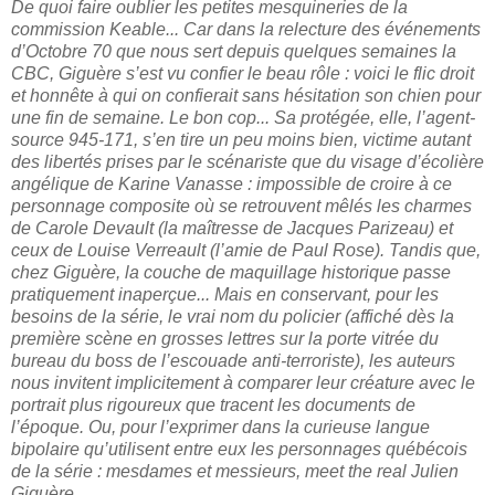
De quoi faire oublier les petites mesquineries de la
commission Keable... Car dans la relecture des événements
d’Octobre 70 que nous sert depuis quelques semaines la
CBC, Giguère s’est vu confier le beau rôle : voici le flic droit
et honnête à qui on confierait sans hésitation son chien pour
une fin de semaine. Le bon cop... Sa protégée, elle, l’agent-
source 945-171, s’en tire un peu moins bien, victime autant
des libertés prises par le scénariste que du visage d’écolière
angélique de Karine Vanasse : impossible de croire à ce
personnage composite où se retrouvent mêlés les charmes
de Carole Devault (la maîtresse de Jacques Parizeau) et
ceux de Louise Verreault (l’amie de Paul Rose). Tandis que,
chez Giguère, la couche de maquillage historique passe
pratiquement inaperçue... Mais en conservant, pour les
besoins de la série, le vrai nom du policier (affiché dès la
première scène en grosses lettres sur la porte vitrée du
bureau du boss de l’escouade anti-terroriste), les auteurs
nous invitent implicitement à comparer leur créature avec le
portrait plus rigoureux que tracent les documents de
l’époque. Ou, pour l’exprimer dans la curieuse langue
bipolaire qu’utilisent entre eux les personnages québécois
de la série : mesdames et messieurs, meet the real Julien
Giguère...